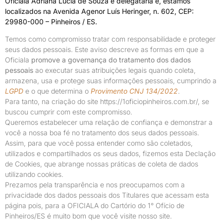
Oficiala Adriana Lucia de Souza é delegatária e, estamos
localizados na Avenida Agenor Luís Heringer, n. 602, CEP:
29980-000 – Pinheiros / ES.
Temos como compromisso tratar com responsabilidade e proteger
seus dados pessoais. Este aviso descreve as formas em que a
Oficiala
promove a governança do tratamento dos dados
pessoais
ao executar suas atribuições legais quando coleta,
armazena, usa e protege suas informações pessoais, cumprindo a
LGPD
e o que determina o
Provimento CNJ 134/2022
.
Para tanto, na criação do site https://1oficiopinheiros.com.br/, se
buscou cumprir com este compromisso.
Queremos estabelecer uma relação de confiança e demonstrar a
você a nossa boa fé no tratamento dos seus dados pessoais.
Assim, para que você possa entender como são coletados,
utilizados e compartilhados os seus dados, fizemos esta Declação
de Cookies, que abrange nossas práticas de coleta de dados
utilizando cookies.
Prezamos pela transparência e nos preocupamos com a
privacidade dos dados pessoais dos Titulares que acessam esta
página pois, para a OFICIALA do Cartório do 1° Ofício de
Pinheiros/ES é muito bom que você visite nosso site.