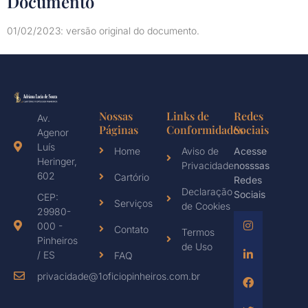
Documento
01/02/2023: versão original do documento.
Nossas
Links de
Redes
Av.
Páginas
Conformidades
Sociais
Agenor
Luís
Home
Aviso de
Acesse
Heringer,
Privacidade
nosssas
602
Cartório
Redes
Declaração
Sociais
CEP:
Serviços
de Cookies
29980-
000 -
Contato
Termos
Pinheiros
de Uso
/ ES
FAQ
privacidade@1oficiopinheiros.com.br