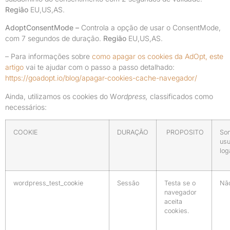
Região
EU,US,AS.
AdoptConsentMode –
Controla a opção de usar o ConsentMode,
com 7 segundos de duração.
Região
EU,US,AS.
– Para informações sobre
como apagar os cookies da AdOpt, este
artigo
vai te ajudar com o passo a passo detalhado:
https://goadopt.io/blog/apagar-cookies-cache-navegador/
Ainda, utilizamos os cookies do W
ordpress,
classificados como
necessários:
COOKIE
DURAÇÃO
PROPOSITO
So
usu
log
wordpress_test_cookie
Sessão
Testa se o
Nã
navegador
aceita
cookies.