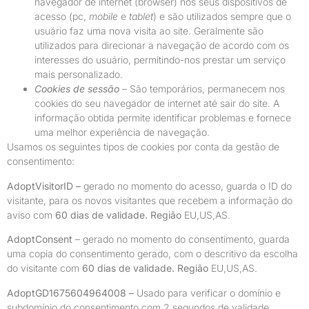
navegador de internet (browser) nos seus dispositivos de
acesso (pc,
mobile
e
tablet
) e são utilizados sempre que o
usuário faz uma nova visita ao site. Geralmente são
utilizados para direcionar a navegação de acordo com os
interesses do usuário, permitindo-nos prestar um serviço
mais personalizado.
Cookies de sessão
– São temporários, permanecem nos
cookies do seu navegador de internet até sair do site. A
informação obtida permite identificar problemas e fornece
uma melhor experiência de navegação.
Usamos os seguintes tipos de cookies por conta da gestão de
consentimento:
AdoptVisitorID –
gerado no momento do acesso, guarda o ID do
visitante, para os novos visitantes que recebem a informação do
aviso com
60 dias de validade.
Região
EU,US,AS.
AdoptConsent
– gerado no momento do consentimento, guarda
uma copia do consentimento gerado, com o descritivo da escolha
do visitante com
60 dias de validade.
Região
EU,US,AS.
AdoptGD1675604964008 –
Usado para verificar o domínio e
subdomínio do consentimento com 2 segundos de validade.