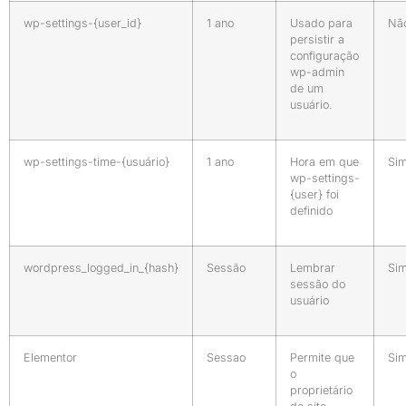
wp-settings-{user_id}
1 ano
Usado para
Nã
persistir a
configuração
wp-admin
de um
usuário.
wp-settings-time-{usuário}
1 ano
Hora em que
Si
wp-settings-
{user} foi
definido
wordpress_logged_in_{hash}
Sessão
Lembrar
Si
sessão do
usuário
Elementor
Sessao
Permite que
Si
o
proprietário